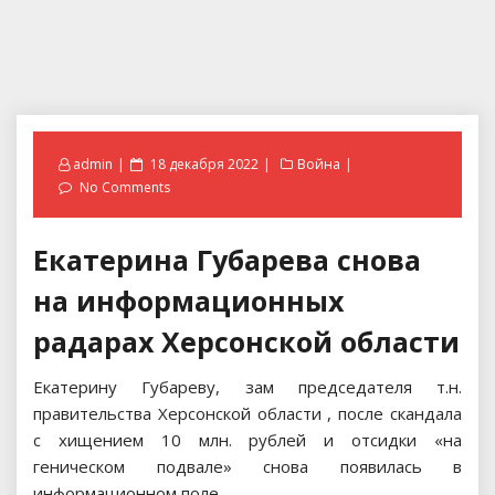
Posted
admin
18 декабря 2022
Война
on
No Comments
Екатерина Губарева снова
на информационных
радарах Херсонской области
Екатерину Губареву, зам председателя т.н.
правительства Херсонской области , после скандала
с хищением 10 млн. рублей и отсидки «на
геническом подвале» снова появилась в
информационном поле.