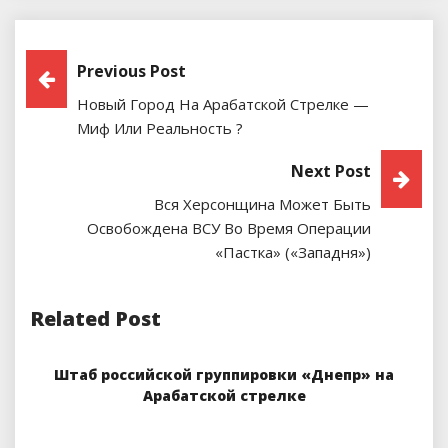
Навигация
Previous Post
Новый Город На Арабатской Стрелке —
По
Миф Или Реальность ?
Записям
Next Post
Вся Херсонщина Может Быть
Освобождена ВСУ Во Время Операции
«Пастка» («Западня»)
Related Post
Штаб российской группировки «Днепр» на
Арабатской стрелке