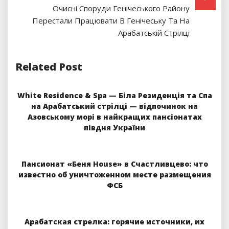
Очисні Споруди Генічеського Району
Перестали Працювати В Генічеську Та На
Арабатській Стрілці
Related Post
White Residence & Spa — Біла Резиденція та Спа
на Арабатський стрілці — відпочинок на
Азовському морі в найкращих пансіонатах
півдня України
Пансионат «Беня House» в Счастливцево: что
известно об уничтоженном месте размещения
ФСБ
Арабатская стрелка: горячие источники, их