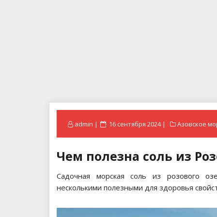
Posted
admin
16 сентября 2024
Азовское мо
on
Чем полезна соль из Роз
Садочная морская соль из
розового оз
несколькими полезными для здоровья свойс