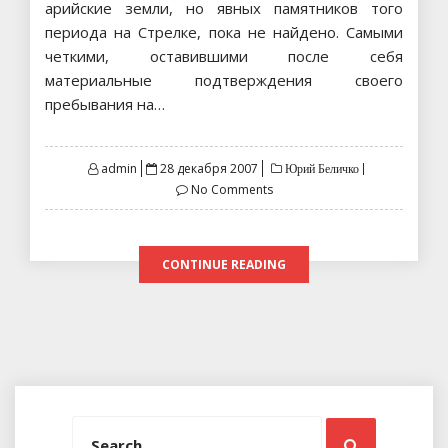
арийские земли, но явных памятников того
периода на Стрелке, пока не найдено. Самыми
четкими, оставившими после себя
материальные подтверждения своего
пребывания на…
Posted
admin
28 декабря 2007
Юрий Беличко
on
No Comments
CONTINUE READING
Search
Search
for: